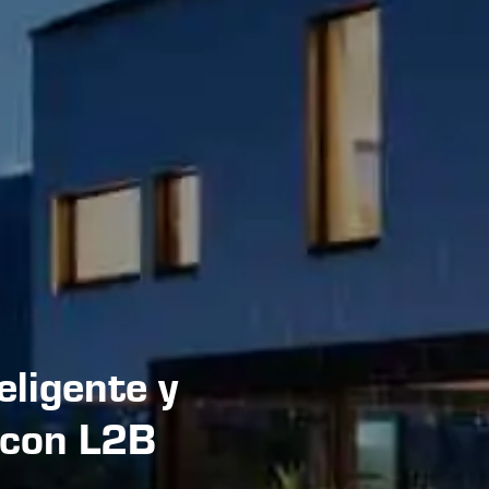
eligente y
a con L2B