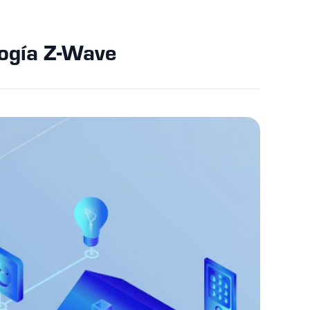
ogía Z-Wave